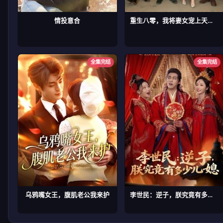
情投意合
重生八零，我将妻女宠上天第二部
全集完结
全集完结
乌鸦嘴女王，腹肌老公我来护
李世民：逆子，朕究竟有多少儿媳