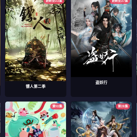
更新至03集
更新至37集
盗妖行
镖人第二季
第10集
第28集