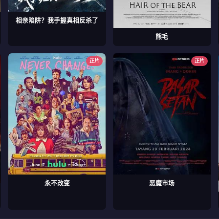
相亲陷阱？我手握真相反杀了
熊毛
正片
正片
永不改变
恶魔市场