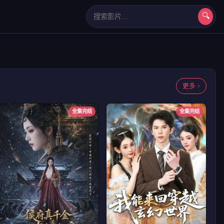
🔍
长相思第二季
更多 ›
全集完结
全集完结