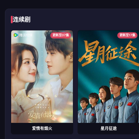
连续剧
更新至07集
更新至17集
爱情有烟火
星月征途