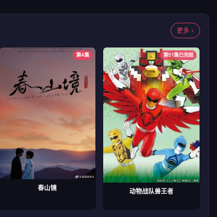
更多 ›
第4集
第51集已完结
春山镜
动物战队兽王者