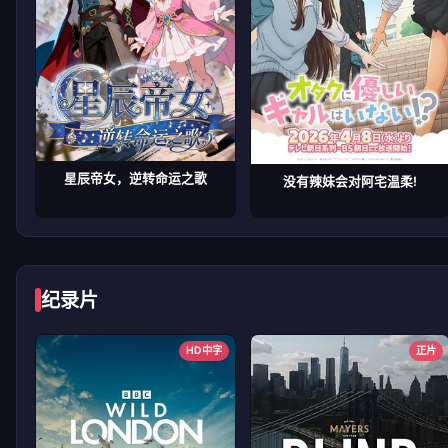
星辰帝女，逆转命运之歌
没有辣妹会对阿宅温柔!
纪录片
HD中字
正片