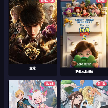
更新至10集
抢先版
盘龙
玩具总动员5
第24集
第11集