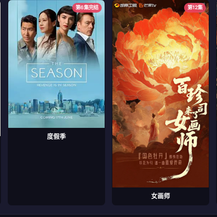
第6集完结
第12集
度假季
女画师