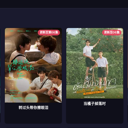
更新至第06集
更新至06集
当橘子掉落时
转过头帮你擦眼泪