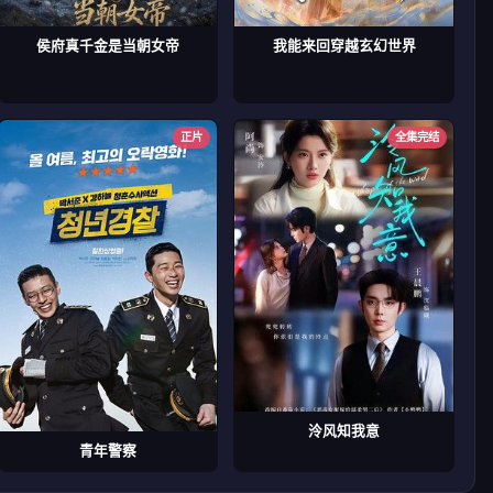
侯府真千金是当朝女帝
我能来回穿越玄幻世界
正片
全集完结
泠风知我意
青年警察