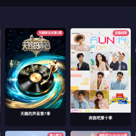
天赐麦没关第2期
丞磊纯享
天赐的声音第7季
奔跑吧第十季
第11期下
更新至20260618期