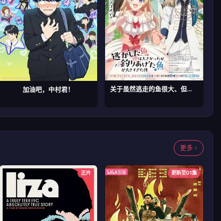
关于虽然逃走的鱼很大、但钓上来的鱼却太大了这件事
加油吧，中村君！
更多 ›
正片
更新至01集