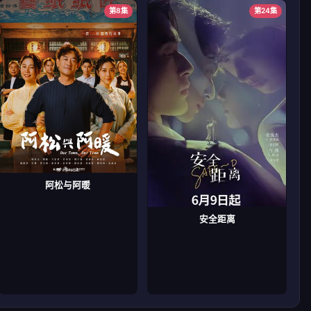
第8集
第24集
阿松与阿暖
安全距离