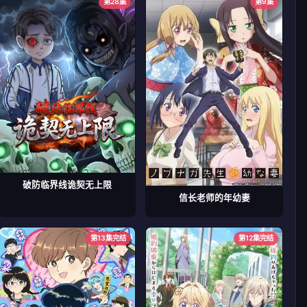
第28集
第9集
破防临界线诡契无上限
信长老师的年幼妻
第13集完结
第12集完结