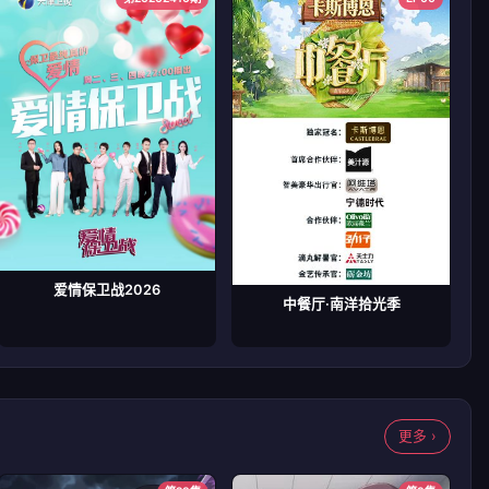
爱情保卫战2026
中餐厅·南洋拾光季
更多 ›