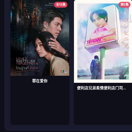
全18集
第8集
罪在爱你
便利店兄弟柔情便利店门司港小金村门市