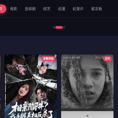
页
电影
连续剧
综艺
动漫
纪录片
留言板
错位2024
全集完结
正片