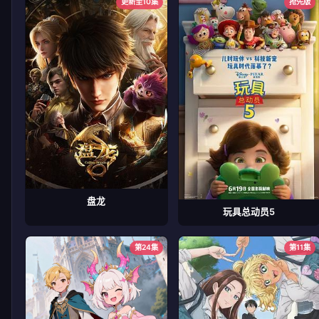
更新至10集
抢先版
盘龙
玩具总动员5
第24集
第11集