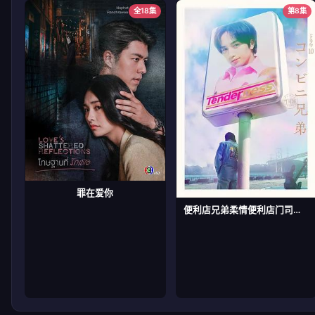
全18集
第8集
罪在爱你
便利店兄弟柔情便利店门司港小金村门市