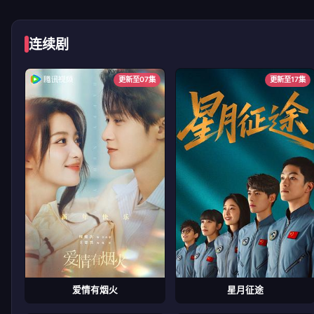
连续剧
更新至07集
更新至17集
爱情有烟火
星月征途