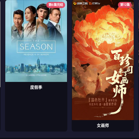
第6集完结
第12集
度假季
女画师