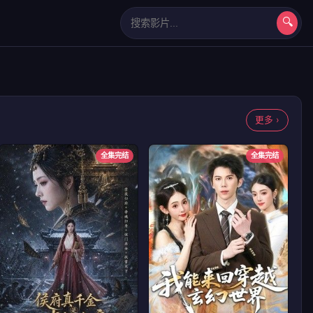
🔍
长相思第二季
更多 ›
全集完结
全集完结