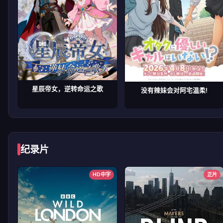
星辰帝女，逆转命运之歌
没有辣妹会对阿宅温柔!
纪录片
HD中字
正片