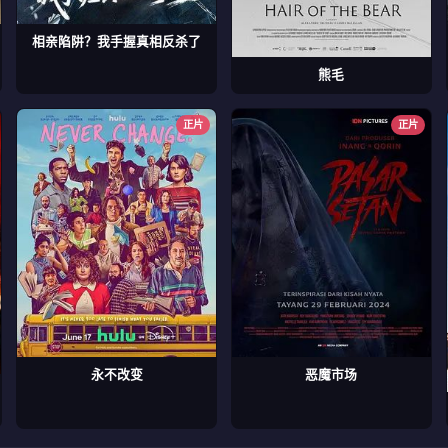
相亲陷阱？我手握真相反杀了
熊毛
正片
正片
永不改变
恶魔市场