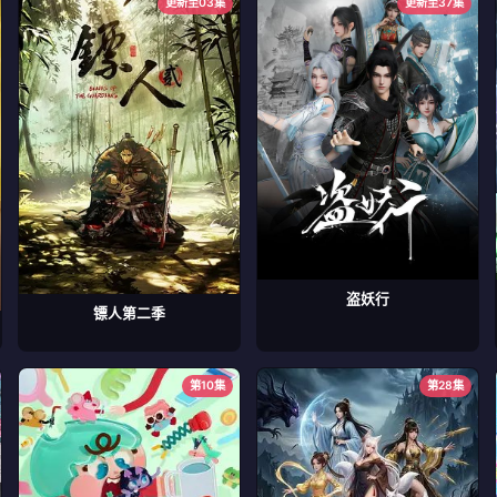
更新至03集
更新至37集
盗妖行
镖人第二季
第10集
第28集