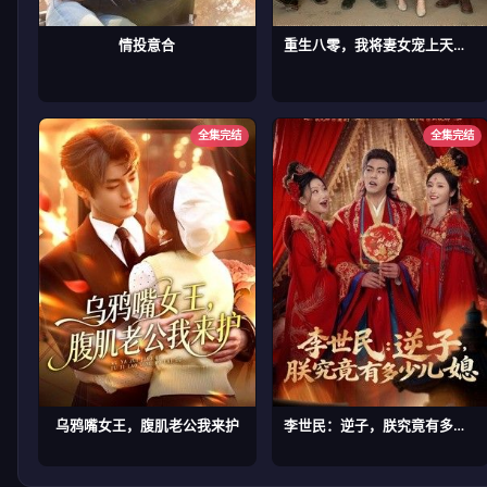
情投意合
重生八零，我将妻女宠上天第二部
全集完结
全集完结
乌鸦嘴女王，腹肌老公我来护
李世民：逆子，朕究竟有多少儿媳