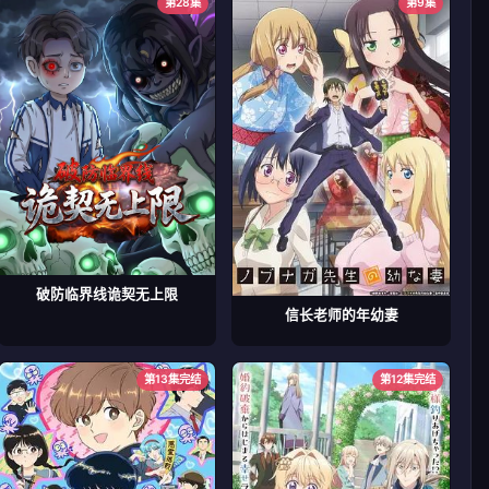
第28集
第9集
破防临界线诡契无上限
信长老师的年幼妻
第13集完结
第12集完结