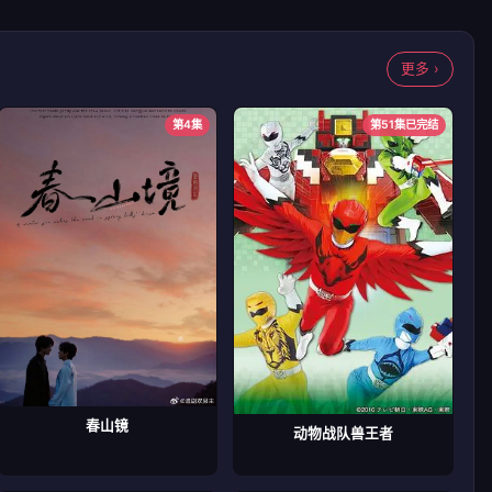
更多 ›
第4集
第51集已完结
春山镜
动物战队兽王者