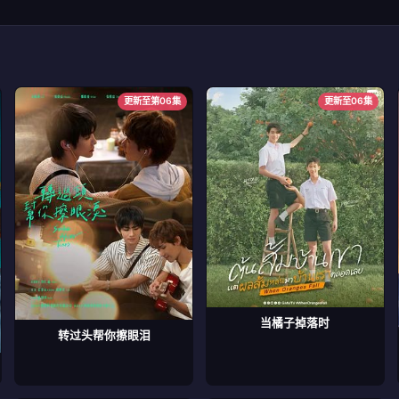
更新至第06集
更新至06集
当橘子掉落时
转过头帮你擦眼泪