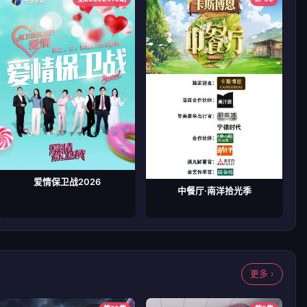
爱情保卫战2026
中餐厅·南洋拾光季
更多 ›