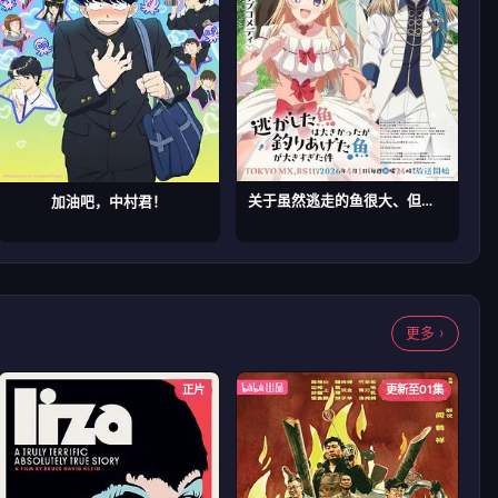
关于虽然逃走的鱼很大、但钓上来的鱼却太大了这件事
加油吧，中村君！
更多 ›
正片
更新至01集