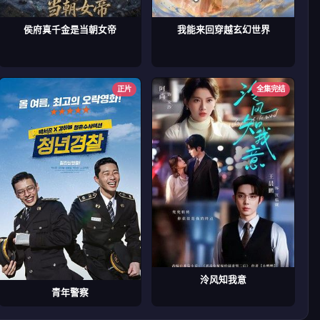
侯府真千金是当朝女帝
我能来回穿越玄幻世界
正片
全集完结
泠风知我意
青年警察