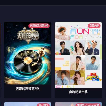
天赐麦没关第2期
丞磊纯享
天赐的声音第7季
奔跑吧第十季
第11期下
更新至20260618期