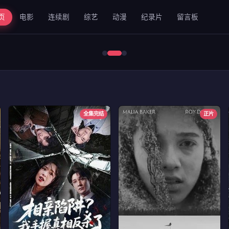
页
电影
连续剧
综艺
动漫
纪录片
留言板
错位2024
全集完结
正片