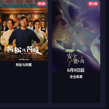
第8集
第24集
阿松与阿暖
安全距离