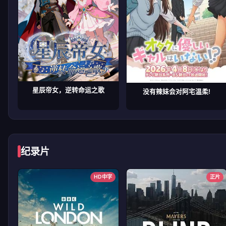
星辰帝女，逆转命运之歌
没有辣妹会对阿宅温柔!
纪录片
HD中字
正片