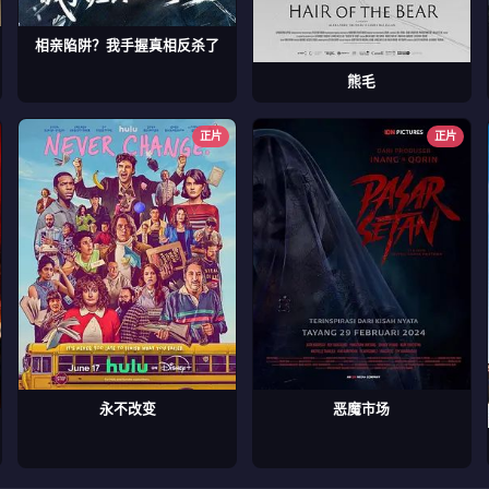
相亲陷阱？我手握真相反杀了
熊毛
正片
正片
永不改变
恶魔市场