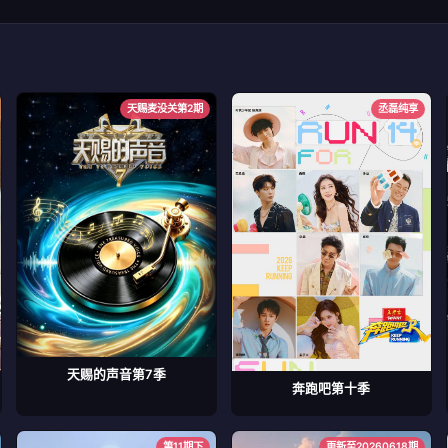
天赐麦没关第2期
丞磊纯享
天赐的声音第7季
奔跑吧第十季
第11期下
更新至20260618期