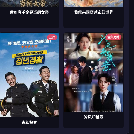
侯府真千金是当朝女帝
我能来回穿越玄幻世界
正片
全集完结
泠风知我意
青年警察