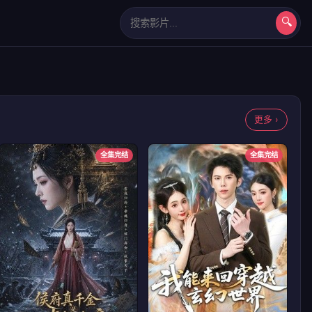
🔍
长相思第二季
更多 ›
全集完结
全集完结