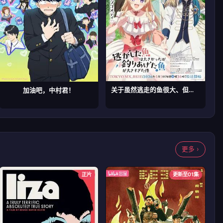
关于虽然逃走的鱼很大、但钓上来的鱼却太大了这件事
加油吧，中村君！
更多 ›
正片
更新至01集