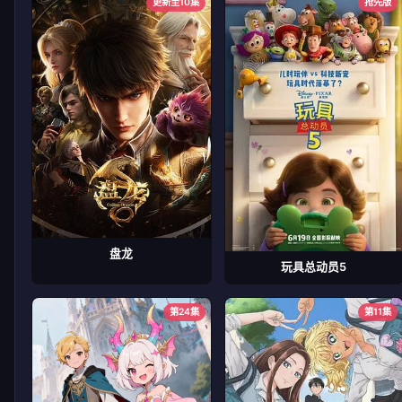
更新至10集
抢先版
盘龙
玩具总动员5
第24集
第11集