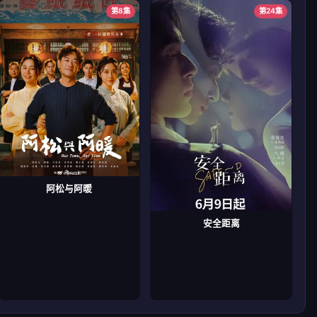
第8集
第24集
阿松与阿暖
安全距离