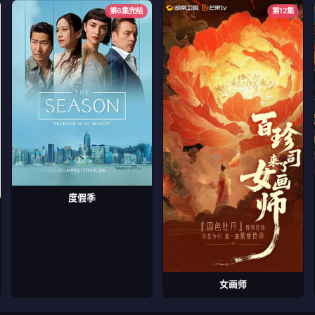
第6集完结
第12集
度假季
女画师