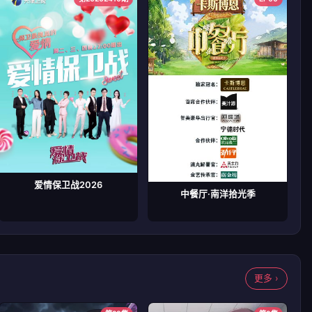
爱情保卫战2026
中餐厅·南洋拾光季
更多 ›