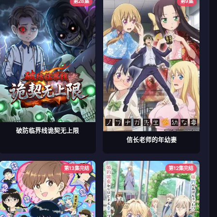
第28集
第9集
破防临界线诡契无上限
信长老师的年幼妻
第13集完结
第12集完结