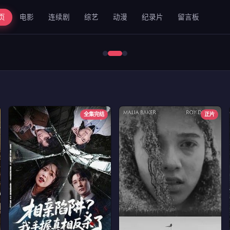
页
电影
连续剧
综艺
动漫
纪录片
留言板
错位2024
全集完结
正片