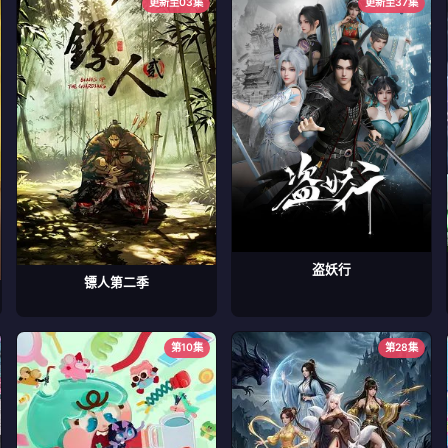
更新至03集
更新至37集
盗妖行
镖人第二季
第10集
第28集