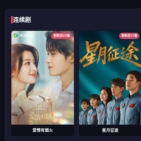
连续剧
更新至07集
更新至17集
爱情有烟火
星月征途