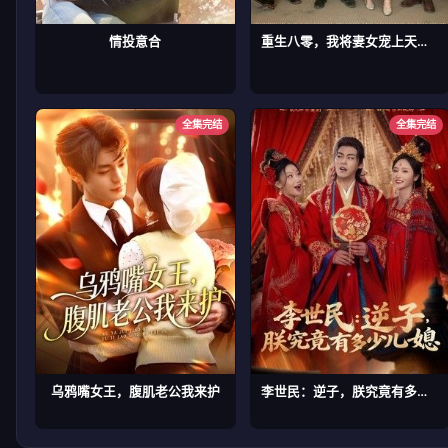
情投意合
重生八零，我将妻女宠上天第二部
全集完结
全集完结
乌鸦嘴女王，腹肌老公我来护
李世民：逆子，朕究竟有多少儿媳