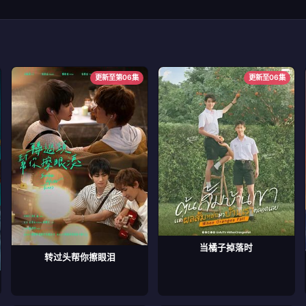
更新至第06集
更新至06集
当橘子掉落时
转过头帮你擦眼泪