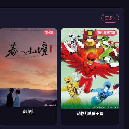
更多 ›
第4集
第51集已完结
春山镜
动物战队兽王者