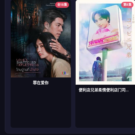
全18集
第8集
罪在爱你
便利店兄弟柔情便利店门司港小金村门市