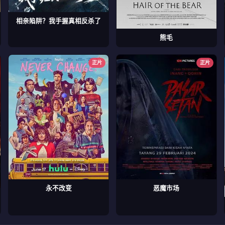
相亲陷阱？我手握真相反杀了
熊毛
正片
正片
永不改变
恶魔市场