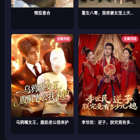
情投意合
重生八零，我将妻女宠上天第二部
全集完结
全集完结
乌鸦嘴女王，腹肌老公我来护
李世民：逆子，朕究竟有多少儿媳