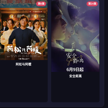
第8集
第24集
阿松与阿暖
安全距离