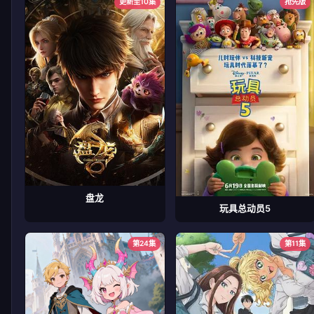
更新至10集
抢先版
盘龙
玩具总动员5
第24集
第11集