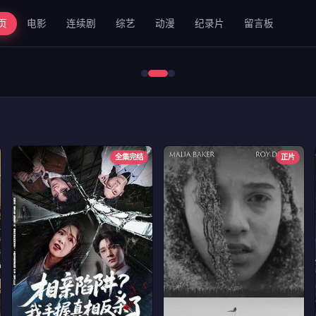
页
电影
连续剧
综艺
动漫
纪录片
留言板
错位2024
全集完结
正片