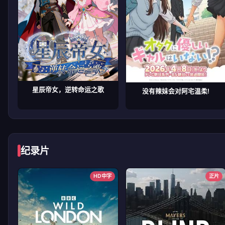
星辰帝女，逆转命运之歌
没有辣妹会对阿宅温柔!
纪录片
HD中字
正片