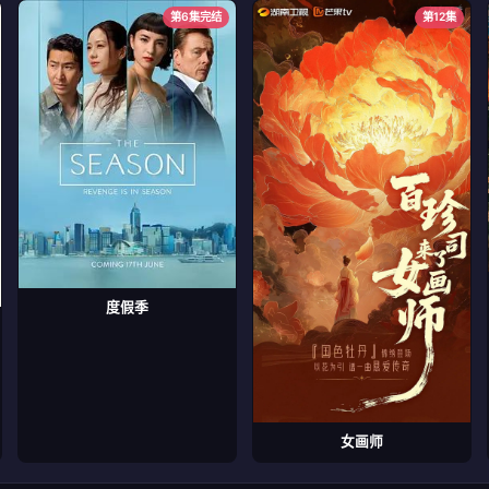
第6集完结
第12集
度假季
女画师