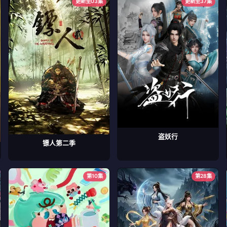
更新至03集
更新至37集
盗妖行
镖人第二季
第10集
第28集