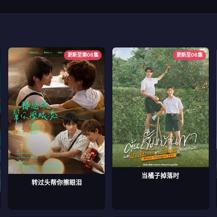
更新至第06集
更新至06集
当橘子掉落时
转过头帮你擦眼泪