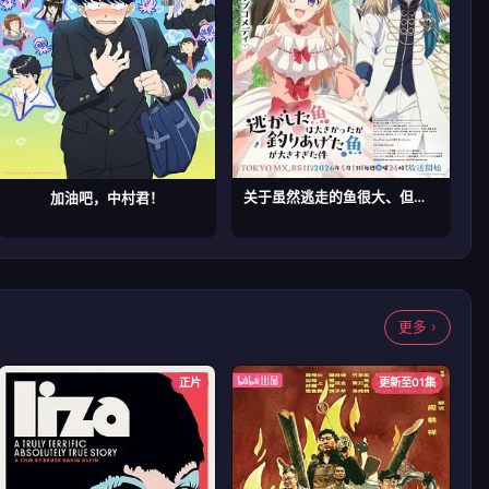
关于虽然逃走的鱼很大、但钓上来的鱼却太大了这件事
加油吧，中村君！
更多 ›
正片
更新至01集