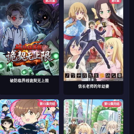
第28集
第9集
破防临界线诡契无上限
信长老师的年幼妻
第13集完结
第12集完结