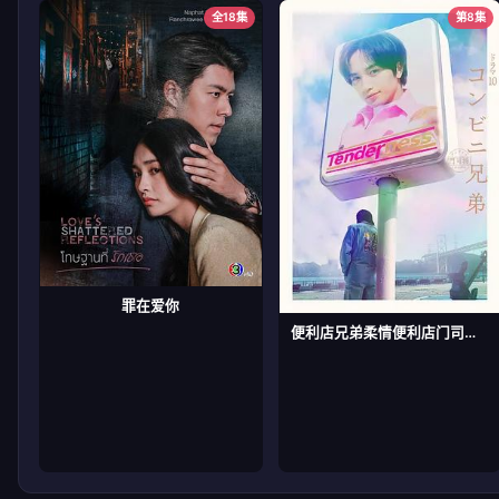
全18集
第8集
罪在爱你
便利店兄弟柔情便利店门司港小金村门市