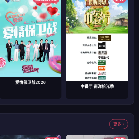
爱情保卫战2026
中餐厅·南洋拾光季
更多 ›