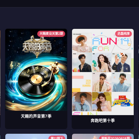
天赐麦没关第2期
丞磊纯享
天赐的声音第7季
奔跑吧第十季
第11期下
更新至20260618期