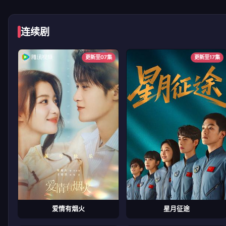
连续剧
更新至07集
更新至17集
爱情有烟火
星月征途