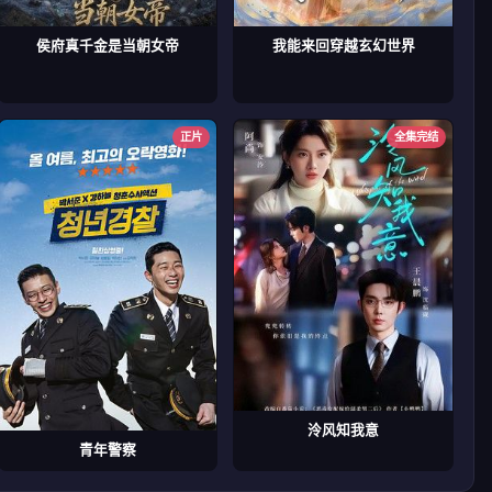
侯府真千金是当朝女帝
我能来回穿越玄幻世界
正片
全集完结
泠风知我意
青年警察