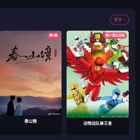
更多 ›
第4集
第51集已完结
春山镜
动物战队兽王者