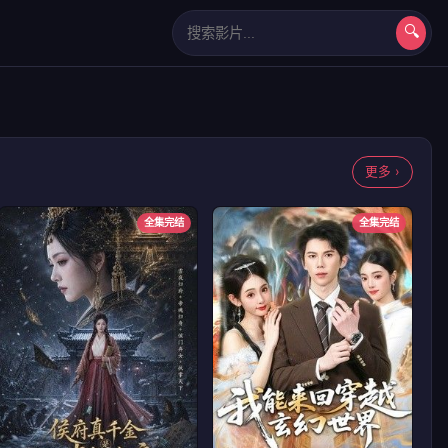
🔍
长相思第二季
更多 ›
全集完结
全集完结