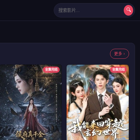
🔍
长相思第二季
更多 ›
全集完结
全集完结