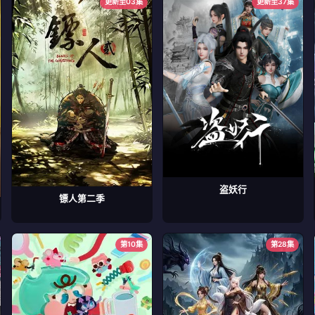
更新至03集
更新至37集
盗妖行
镖人第二季
第10集
第28集