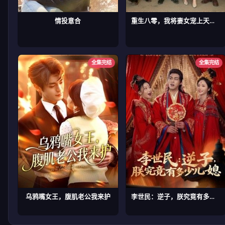
情投意合
重生八零，我将妻女宠上天第二部
全集完结
全集完结
乌鸦嘴女王，腹肌老公我来护
李世民：逆子，朕究竟有多少儿媳