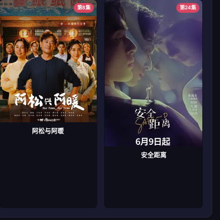
第8集
第24集
阿松与阿暖
安全距离