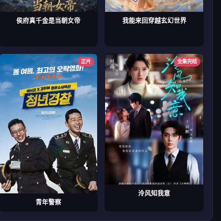
侯府真千金是当朝女帝
我能来回穿越玄幻世界
正片
全集完结
泠风知我意
青年警察