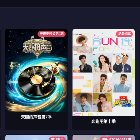
天赐麦没关第2期
丞磊纯享
天赐的声音第7季
奔跑吧第十季
第11期下
更新至20260618期