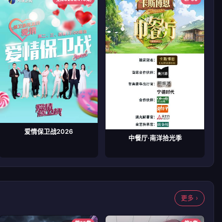
爱情保卫战2026
中餐厅·南洋拾光季
更多 ›