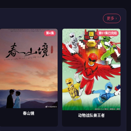
更多 ›
第4集
第51集已完结
春山镜
动物战队兽王者