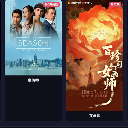
第6集完结
第12集
度假季
女画师