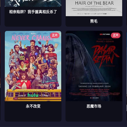
相亲陷阱？我手握真相反杀了
熊毛
正片
正片
永不改变
恶魔市场