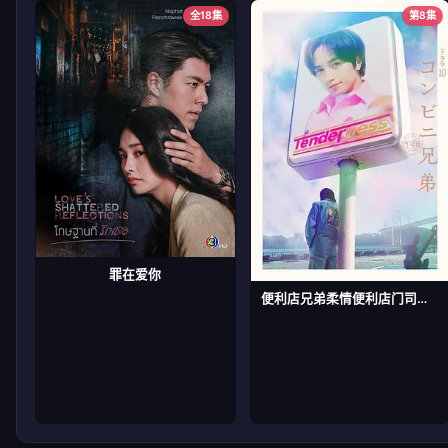
全18集
第8集
罪在爱你
便利店兄弟柔情便利店门司港小金村门市