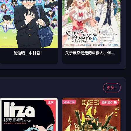
关于虽然逃走的鱼很大、但钓上来的鱼却太大了这件事
加油吧，中村君！
更多 ›
正片
更新至01集