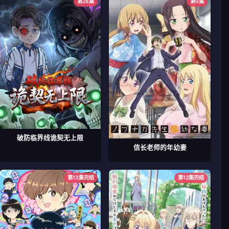
第28集
第9集
破防临界线诡契无上限
信长老师的年幼妻
第13集完结
第12集完结