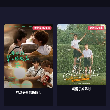
更新至第06集
更新至06集
当橘子掉落时
转过头帮你擦眼泪