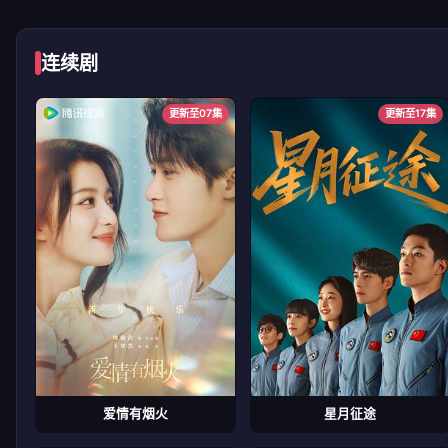
连续剧
更新至07集
更新至17集
爱情有烟火
星月征途