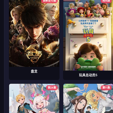
更新至10集
抢先版
盘龙
玩具总动员5
第24集
第11集