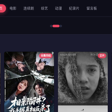
页
电影
连续剧
综艺
动漫
纪录片
留言板
错位2024
全集完结
正片