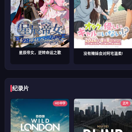
星辰帝女，逆转命运之歌
没有辣妹会对阿宅温柔!
纪录片
HD中字
正片