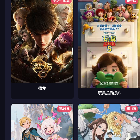
更新至10集
抢先版
盘龙
玩具总动员5
第24集
第11集