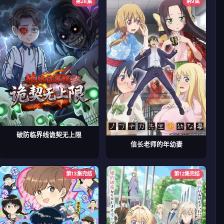
第28集
第9集
破防临界线诡契无上限
信长老师的年幼妻
第13集完结
第12集完结