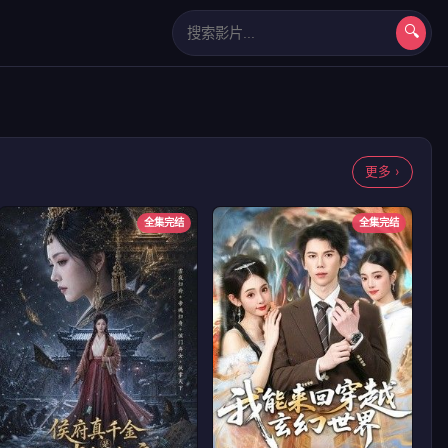
🔍
长相思第二季
更多 ›
全集完结
全集完结