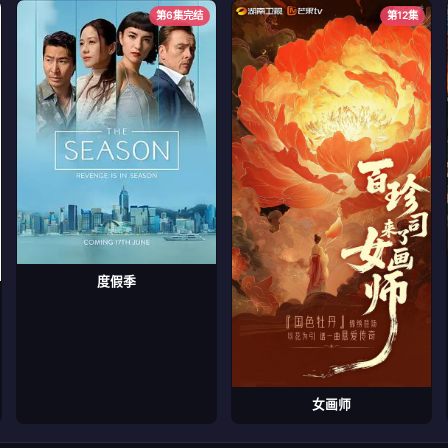
第6集完结
第12集
度假季
女画师