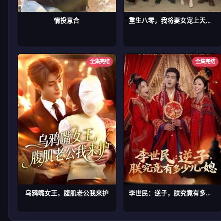
情投意合
重生八零，我将妻女宠上天第二部
全集完结
全集完结
乌鸦嘴女王，腹肌老公我来护
李世民：逆子，朕究竟有多少儿媳