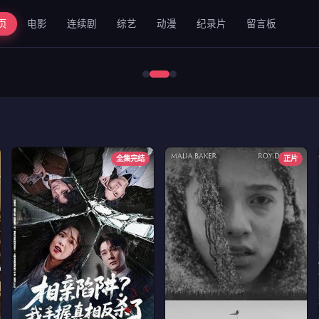
页
电影
连续剧
综艺
动漫
纪录片
留言板
错位2024
全集完结
正片