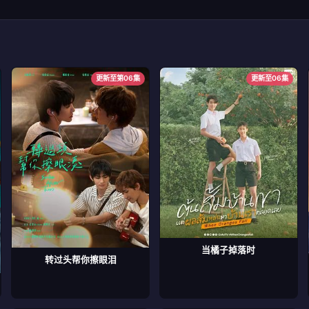
更新至第06集
更新至06集
当橘子掉落时
转过头帮你擦眼泪