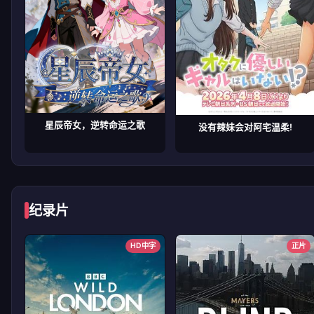
星辰帝女，逆转命运之歌
没有辣妹会对阿宅温柔!
纪录片
HD中字
正片