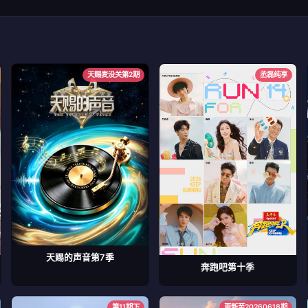
天赐麦没关第2期
丞磊纯享
天赐的声音第7季
奔跑吧第十季
第11期下
更新至20260618期