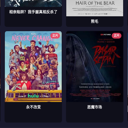
相亲陷阱？我手握真相反杀了
熊毛
正片
正片
永不改变
恶魔市场