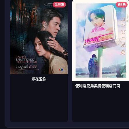
全18集
第8集
罪在爱你
便利店兄弟柔情便利店门司港小金村门市