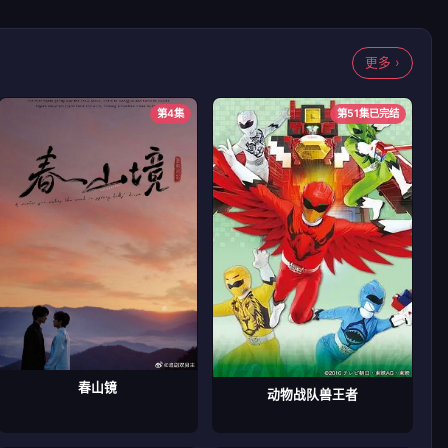
更多 ›
第4集
第51集已完结
春山镜
动物战队兽王者