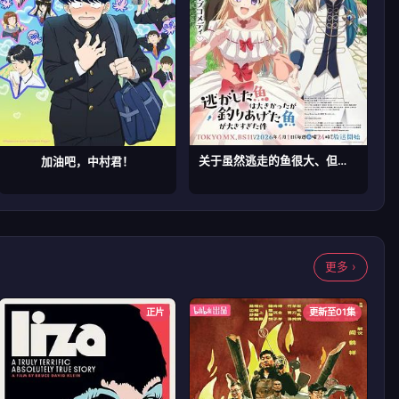
关于虽然逃走的鱼很大、但钓上来的鱼却太大了这件事
加油吧，中村君！
更多 ›
正片
更新至01集