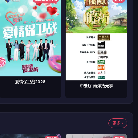
爱情保卫战2026
中餐厅·南洋拾光季
更多 ›