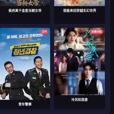
侯府真千金是当朝女帝
我能来回穿越玄幻世界
正片
全集完结
泠风知我意
青年警察