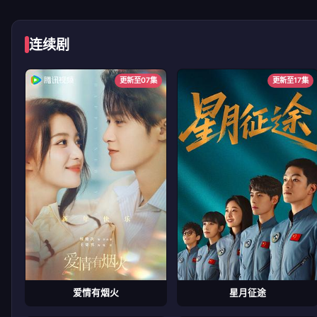
连续剧
更新至07集
更新至17集
爱情有烟火
星月征途