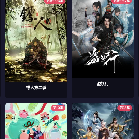
更新至03集
更新至37集
盗妖行
镖人第二季
第10集
第28集