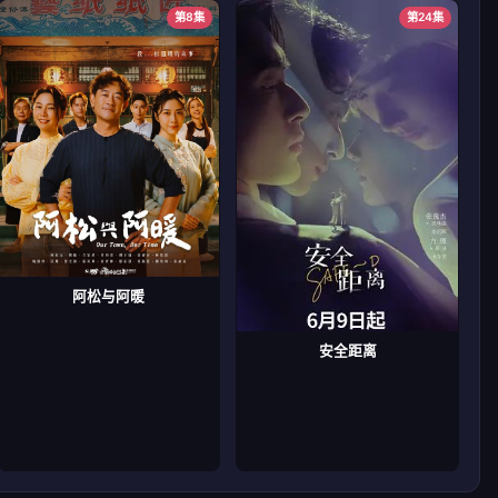
第8集
第24集
阿松与阿暖
安全距离