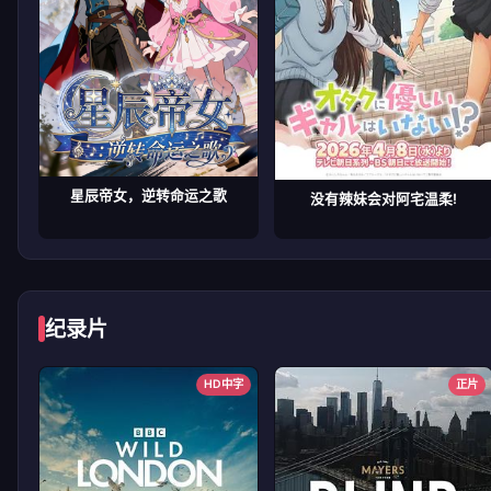
星辰帝女，逆转命运之歌
没有辣妹会对阿宅温柔!
纪录片
HD中字
正片