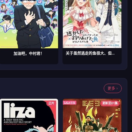
关于虽然逃走的鱼很大、但钓上来的鱼却太大了这件事
加油吧，中村君！
更多 ›
正片
更新至01集