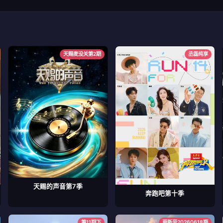
天赐麦没关第2期
丞磊纯享
天赐的声音第7季
奔跑吧第十季
第11期下
更新至20260618期