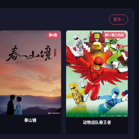
更多 ›
第4集
第51集已完结
春山镜
动物战队兽王者