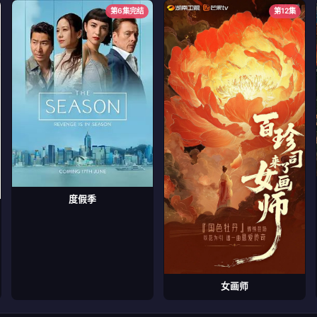
第6集完结
第12集
度假季
女画师