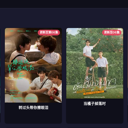
更新至第06集
更新至06集
当橘子掉落时
转过头帮你擦眼泪