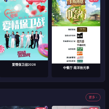
爱情保卫战2026
中餐厅·南洋拾光季
更多 ›