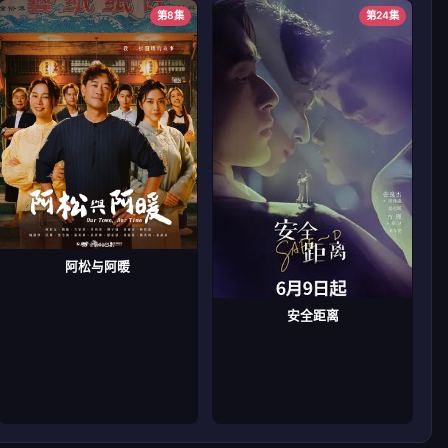
第8集
第24集
阿松与阿暖
安全距离