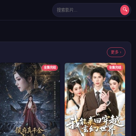
🔍
长相思第二季
更多 ›
全集完结
全集完结