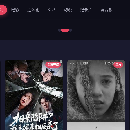
页
电影
连续剧
综艺
动漫
纪录片
留言板
错位2024
全集完结
正片