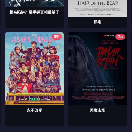
相亲陷阱？我手握真相反杀了
熊毛
正片
正片
永不改变
恶魔市场