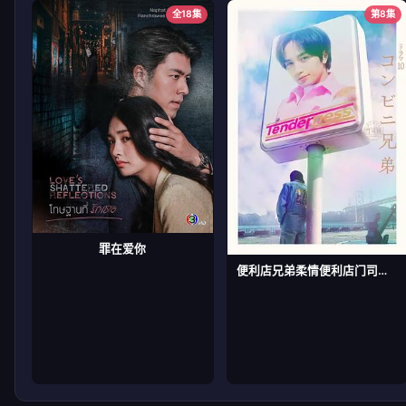
全18集
第8集
罪在爱你
便利店兄弟柔情便利店门司港小金村门市