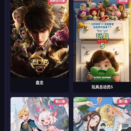
更新至10集
抢先版
盘龙
玩具总动员5
第24集
第11集