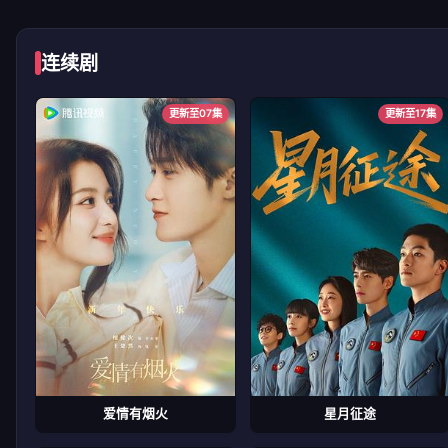
连续剧
更新至07集
更新至17集
爱情有烟火
星月征途