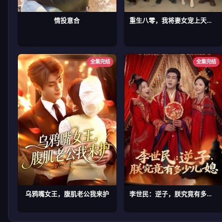
情投意合
重生八零，我将妻女宠上天第二部
全集完结
全集完结
乌鸦嘴女王，腹肌老公我来护
李世民：逆子，朕究竟有多少儿媳