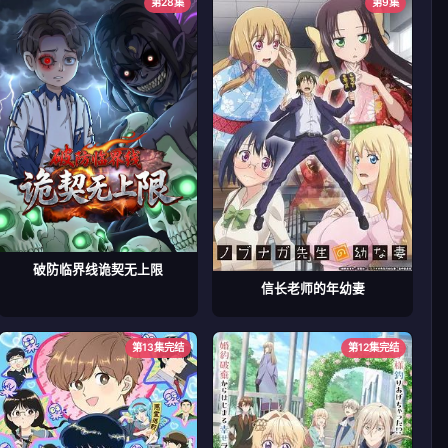
第28集
第9集
破防临界线诡契无上限
信长老师的年幼妻
第13集完结
第12集完结