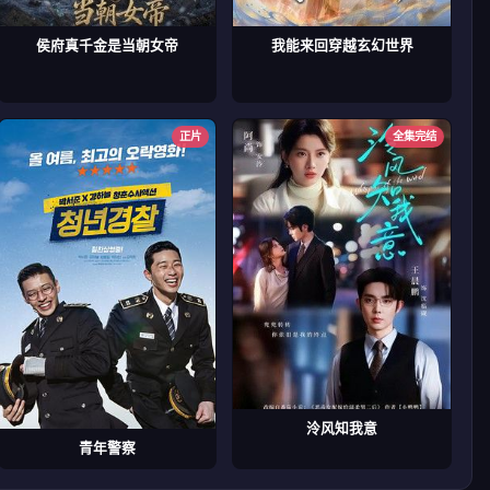
侯府真千金是当朝女帝
我能来回穿越玄幻世界
正片
全集完结
泠风知我意
青年警察