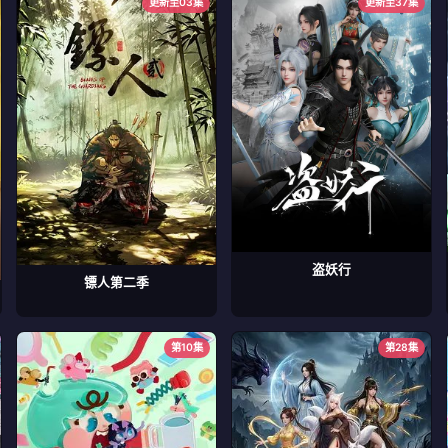
更新至03集
更新至37集
盗妖行
镖人第二季
第10集
第28集